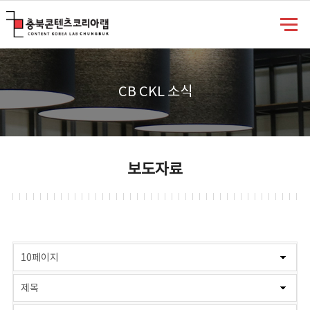
충북콘텐츠코리아랩
CB CKL 소식
보도자료
게시물 검색