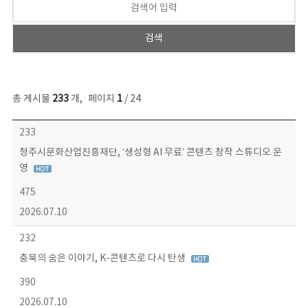
총 게시물
233
개
,
페이지
1
/ 24
보도자료 목록 - 번호, 제목, 작성자, 파일, 조회수, 작성일 정보 제공
233
청주시문화산업진흥재단, ‘생성형 AI 무료’ 콘텐츠 창작 스튜디오 운
영
475
2026.07.10
232
충북의 숨은 이야기, K-콘텐츠로 다시 탄생
390
2026.07.10