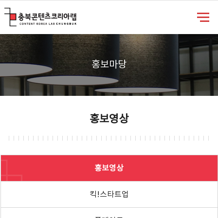
충북콘텐츠코리아랩
홍보마당
홍보영상
홍보영상
킥!스타트업