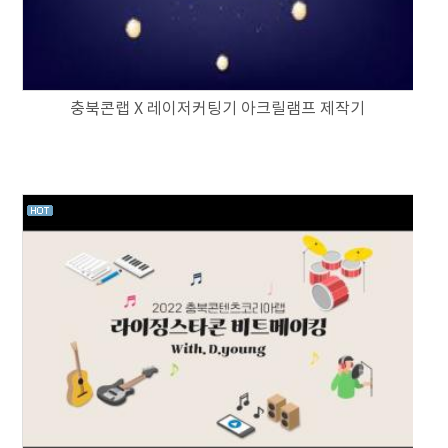
충북콘랩 X 레이저커팅기 아크릴램프 제작기