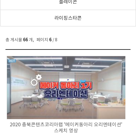
플레이콘
라이징스타콘
총 게시물
66
개
,
페이지
6
/ 8
2020 충북콘텐츠코리아랩 '메이커동아리 오리엔테이션'
스케치 영상