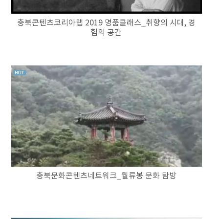
충북콘텐츠코리아랩 2019 명품클래스_취향의 시대, 경
험의 공간
충북문화콘텐츠네트워크_월류봉 문화 탐방