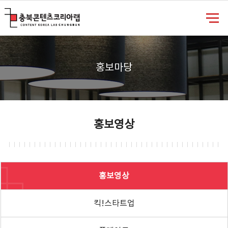
충북콘텐츠코리아랩
홍보마당
홍보영상
홍보영상
킥!스타트업