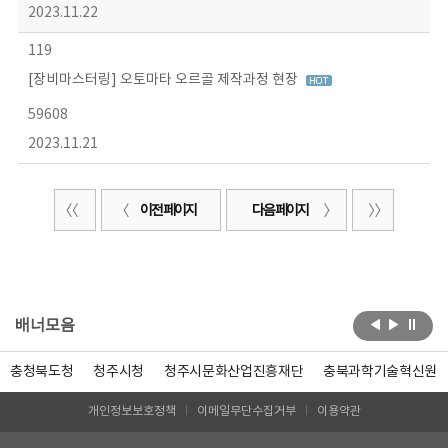
2023.11.22
119
[장비마스터링] 오토마타 오르골 제작과정 현장
59608
2023.11.21
이전 페이지
다음 페이지
배너모음
충청북도청
청주시청
청주시문화산업진흥재단
충북과학기술혁신원
개인정보보호정책
이메일무단수집거부
이용약관