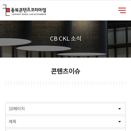
충북콘텐츠코리아랩
CB CKL 소식
콘텐츠이슈
게시물 검색