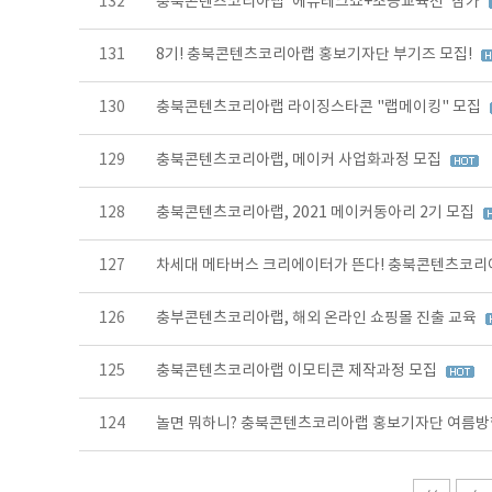
132
충북콘텐츠코리아랩 '에듀테크쇼+초등교육전' 참가
131
8기! 충북콘텐츠코리아랩 홍보기자단 부기즈 모집!
130
충북콘텐츠코리아랩 라이징스타콘 "랩메이킹" 모집
129
충북콘텐츠코리아랩, 메이커 사업화과정 모집
128
충북콘텐츠코리아랩, 2021 메이커동아리 2기 모집
127
차세대 메타버스 크리에이터가 뜬다! 충북콘텐츠코리
126
충부콘텐츠코리아랩, 해외 온라인 쇼핑몰 진출 교육
125
충북콘텐츠코리아랩 이모티콘 제작과정 모집
124
놀면 뭐하니? 충북콘텐츠코리아랩 홍보기자단 여름방