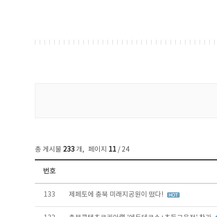
게시물 검색
총 게시물
233
개
,
페이지
11
/ 24
번호
보도자료 목록 - 번호, 제목, 작성자, 파일, 조회수, 작성일 정보 제공
133
제페토에 충북 미래지공원이 떴다!