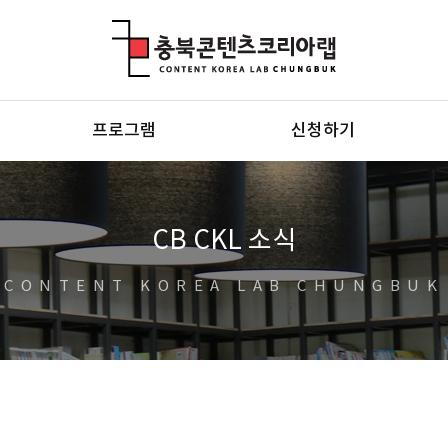
충북콘텐츠코리아랩
프로그램
신청하기
CB CKL 소식
CONTENT KOREA LAB CHUNGBUK