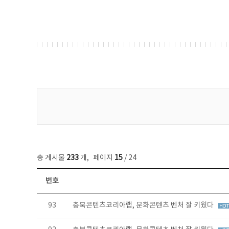
게시물 검색
총 게시물
233
개
,
페이지
15
/ 24
번호
보도자료 목록 - 번호, 제목, 작성자, 파일, 조회수, 작성일 정보 제공
93
충북콘텐츠코리아랩, 문화콘텐츠 벤처 잘 키웠다