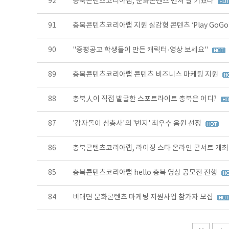
92
충북콘텐츠코리아랩, 문화콘텐츠 벤처 잘 키웠다
91
충북콘텐츠코리아랩 지원 실감형 콘텐츠 ‘Play GoGo
90
"증평공고 학생들이 만든 캐릭터·영상 보세요"
89
충북콘텐츠코리아랩 콘텐츠 비즈니스 마케팅 지원
88
충북人이 직접 발굴한 스포트라이트 충북은 어디?
87
'감자돌이 삼총사'의 '번지' 최우수 음원 선정
86
충북콘텐츠코리아랩, 라이징 스타 온라인 콘서트 개
85
충북콘텐츠코리아랩 hello 충북 영상 공모전 진행
84
비대면 문화콘텐츠 마케팅 지원사업 참가자 모집