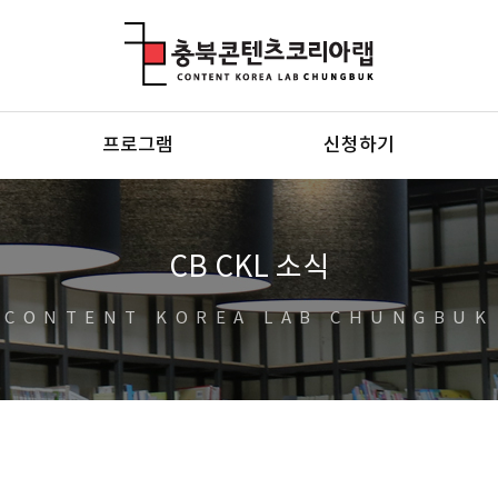
충북콘텐츠코리아랩
프로그램
신청하기
CB CKL 소식
CONTENT KOREA LAB CHUNGBUK