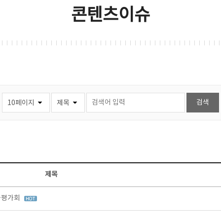
콘텐츠이슈
제목
과평가회