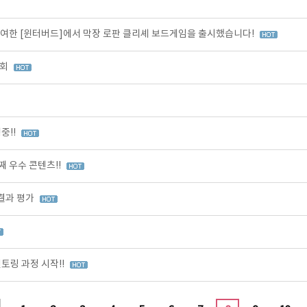
여한 [윈터버드]에서 막장 로판 클리셰 보드게임을 출시했습니다!
가회
중!!
 우수 콘텐츠!!
 결과 평가
토링 과정 시작!!