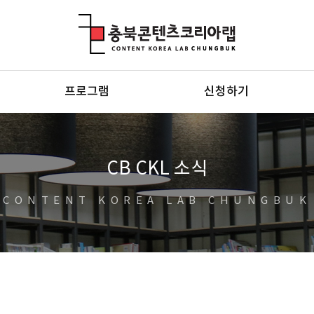
충북콘텐츠코리아랩
프로그램
신청하기
CB CKL 소식
CONTENT KOREA LAB CHUNGBUK