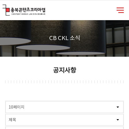
충북콘텐츠코리아랩
CB CKL 소식
공지사항
게시물 검색