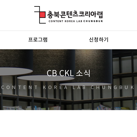
충북콘텐츠코리아랩
프로그램
신청하기
CB CKL 소식
CONTENT KOREA LAB CHUNGBUK