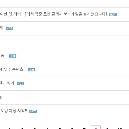
여한 [윈터버드]에서 막장 로판 클리셰 보드게임을 출시했습니다!
가회
중!!
 우수 콘텐츠!!
 결과 평가
토링 과정 시작!!