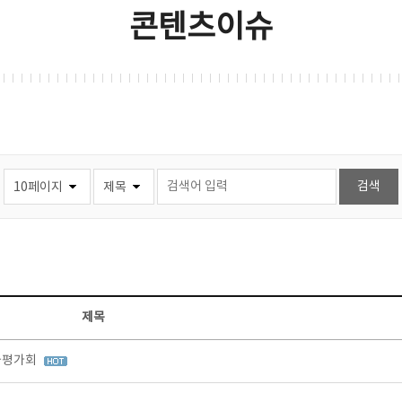
콘텐츠이슈
제목
과평가회