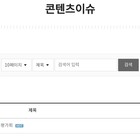
콘텐츠이슈
제목
과평가회