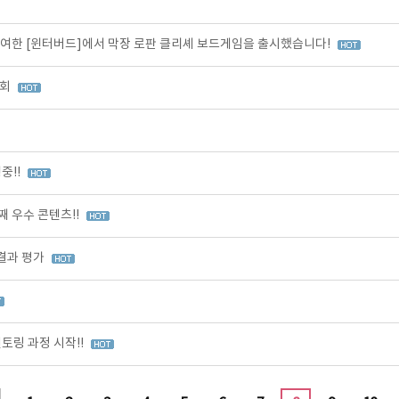
여한 [윈터버드]에서 막장 로판 클리셰 보드게임을 출시했습니다!
가회
중!!
 우수 콘텐츠!!
 결과 평가
토링 과정 시작!!