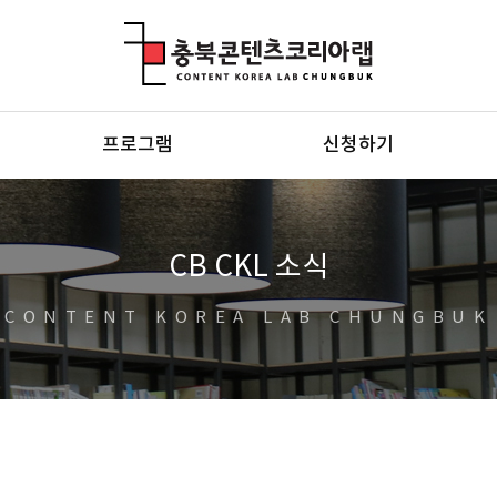
충북콘텐츠코리아랩
프로그램
신청하기
CB CKL 소식
CONTENT KOREA LAB CHUNGBUK