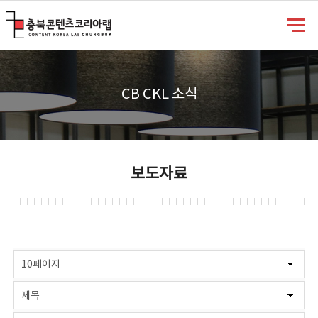
충북콘텐츠코리아랩
CB CKL 소식
보도자료
게시물 검색