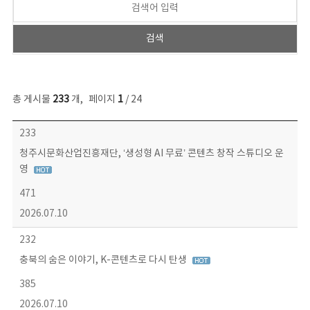
총 게시물
233
개
,
페이지
1
/ 24
보도자료 목록 - 번호, 제목, 작성자, 파일, 조회수, 작성일 정보 제공
233
청주시문화산업진흥재단, ‘생성형 AI 무료’ 콘텐츠 창작 스튜디오 운
영
471
2026.07.10
232
충북의 숨은 이야기, K-콘텐츠로 다시 탄생
385
2026.07.10