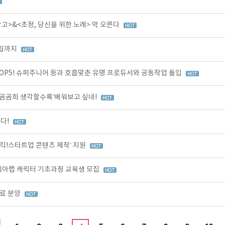
>&<초정, 당신을 위한 노래> 막 오른다
3일까지
OP5! 슈퍼주니어 등과 호흡맞춘 유명 프로듀서와 공동작업 돌입
곰곰희 생각할수록’배워보고 싶네!
다!
킥!스타트업 콘텐츠 제작’ 지원
코리아랩 캐릭터 기초과정 교육생 모집
무료 분양