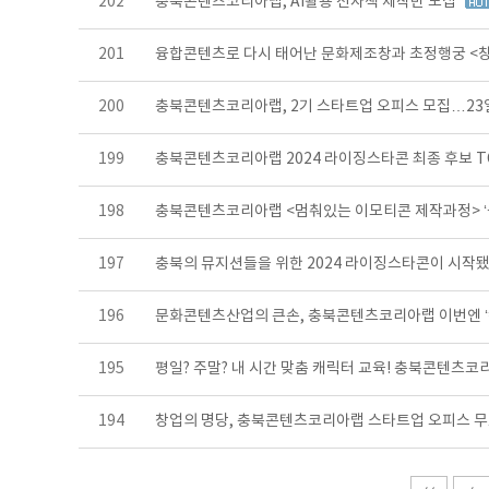
202
충북콘텐츠코리아랩, AI활용 전자책 제작반 모집
201
융합콘텐츠로 다시 태어난 문화제조창과 초정행궁 <창고
200
충북콘텐츠코리아랩, 2기 스타트업 오피스 모집…2
199
충북콘텐츠코리아랩 2024 라이징스타콘 최종 후보 T
198
충북콘텐츠코리아랩 <멈춰있는 이모티콘 제작과정> ‘
197
충북의 뮤지션들을 위한 2024 라이징스타콘이 시작됐
196
문화콘텐츠산업의 큰손, 충북콘텐츠코리아랩 이번엔 ‘
195
평일? 주말? 내 시간 맞춤 캐릭터 교육! 충북콘텐츠
194
창업의 명당, 충북콘텐츠코리아랩 스타트업 오피스 