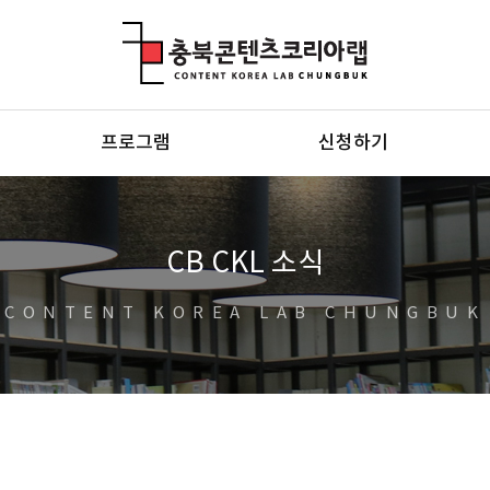
충북콘텐츠코리아랩
프로그램
신청하기
CB CKL 소식
CONTENT KOREA LAB CHUNGBUK