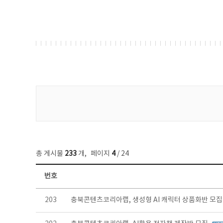
게시물 검색
총 게시물
233
개
,
페이지
4
/ 24
번호
보도자료 목록 - 번호, 제목, 작성자, 파일, 조회수, 작성일 정보 제공
203
충북콘텐츠코리아랩, 생성형 AI 캐릭터 상품화반 모