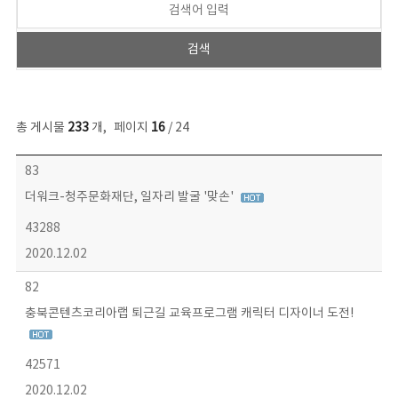
총 게시물
233
개
,
페이지
16
/ 24
보도자료 목록 - 번호, 제목, 작성자, 파일, 조회수, 작성일 정보 제공
83
더워크-청주문화재단, 일자리 발굴 '맞손'
43288
2020.12.02
82
충북콘텐츠코리아랩 퇴근길 교육프로그램 캐릭터 디자이너 도전!
42571
2020.12.02