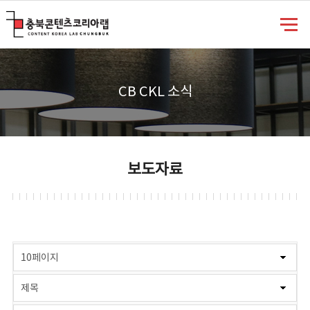
충북콘텐츠코리아랩
CB CKL 소식
보도자료
게시물 검색