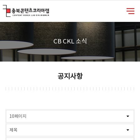
충북콘텐츠코리아랩
CB CKL 소식
공지사항
게시물 검색