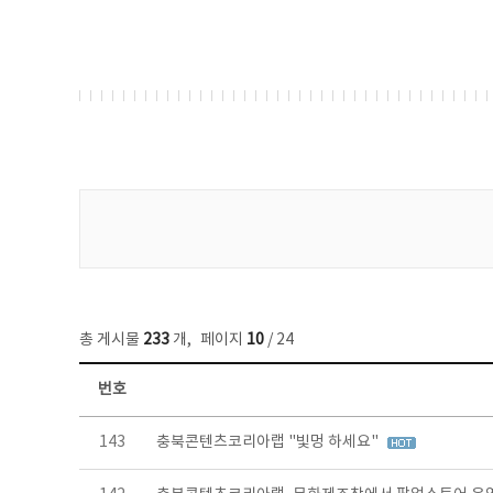
게시물 검색
총 게시물
233
개
,
페이지
10
/ 24
번호
보도자료 목록 - 번호, 제목, 작성자, 파일, 조회수, 작성일 정보 제공
143
충북콘텐츠코리아랩 "빛멍 하세요"