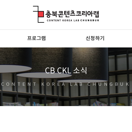
충북콘텐츠코리아랩
프로그램
신청하기
CB CKL 소식
CONTENT KOREA LAB CHUNGBUK