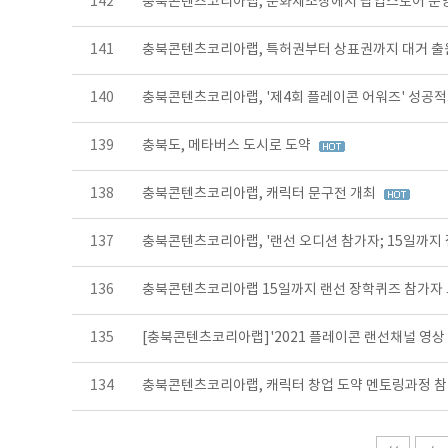
142
충북콘텐츠코리아랩, 문화제조창에서 팝업스토어 운
141
충북콘텐츠코리아랩, 특허권부터 상표권까지 대거 
140
충북콘텐츠코리아랩, '제4회 플레이콘 어워즈' 성공
139
충북도, 메타버스 도시로 도약
138
충북콘텐츠코리아랩, 캐릭터 문구전 개최
137
충북콘텐츠코리아랩, '랜선 오디션 참가자; 15일까지
136
충북콘텐츠코리아랩 15일까지 랜선 장학퀴즈 참가자
135
[충북콘텐츠코리아랩]'2021 플레이콘 랜선채널 영상
134
충북콘텐츠코리아랩, 캐릭터 창업 도약 멘토링과정 