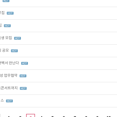
집
모집
집
육생 모집
시 공모
현백서 만난다
육성 업무협약
' 북콘서트까지
이스