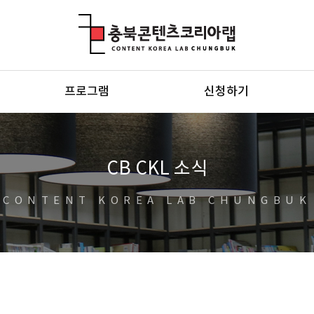
충북콘텐츠코리아랩
프로그램
신청하기
CB CKL 소식
CONTENT KOREA LAB CHUNGBUK