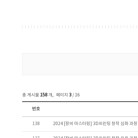
게시물 검색
총 게시물
158
개
,
페이지
3
/ 16
번호
콘텐츠이슈 목록 - 번호, 제목, 작성자, 파일, 조회수, 작성일 정보 제공
138
2024 [장비 마스터링] 3D프린팅 창작 심화 과