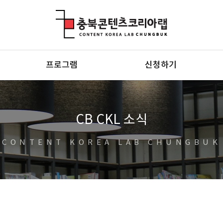
충북콘텐츠코리아랩
프로그램
신청하기
CB CKL 소식
CONTENT KOREA LAB CHUNGBUK