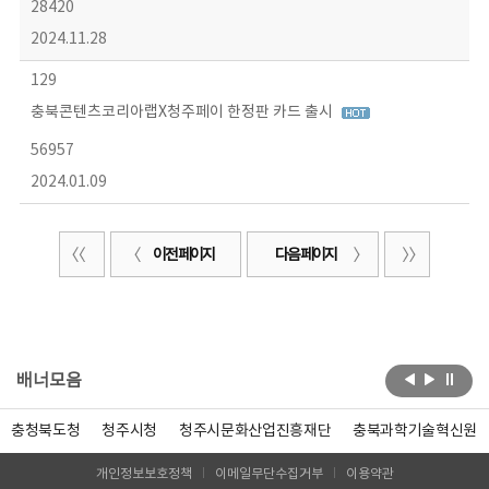
28420
2024.11.28
129
충북콘텐츠코리아랩X청주페이 한정판 카드 출시
56957
2024.01.09
이전 페이지
다음 페이지
배너모음
충청북도청
청주시청
청주시문화산업진흥재단
충북과학기술혁신원
개인정보보호정책
이메일무단수집거부
이용약관