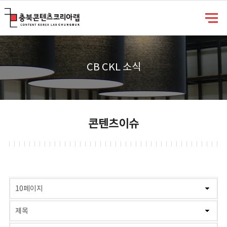
충북콘텐츠코리아랩
CB CKL 소식
콘텐츠이슈
게시물 검색