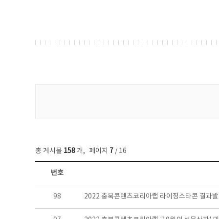
게시물 검색
총 게시물
158
개
,
페이지
7
/ 16
번호
콘텐츠이슈 목록 - 번호, 제목, 작성자, 파일, 조회수, 작성일 정보 제공
98
2022 충북콘텐츠코리아랩 라이징스타콘 결과