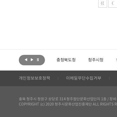
아랩
문화체육관광부
충청북도청
청주시청
개인정보보호정책
이메일무단수집거부
충북 청주시 청원구 상당로 314 청주첨단문화산업단지 1층 / 장비-공간 대여 문
COPYRIGHT (c) 2020 청주시문화산업진흥재단 ALL RIGHTS R