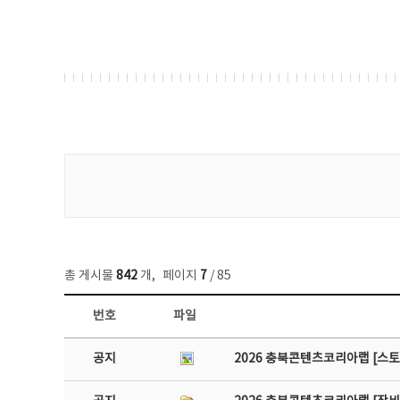
게시물 검색
총 게시물
842
개
,
페이지
7
/ 85
번호
파일
공지사항 목록 - 번호, 제목, 작성자, 파일, 조회수, 작성일 정보 제공
공지
2026 충북콘텐츠코리아랩 [스토