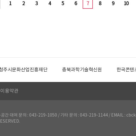
1
2
3
4
5
6
7
8
9
10
청주시문화산업진흥재단
충북과학기술혁신원
한국콘텐
이용약관
의 : 043-219-1050 / 기타 문의 : 043-219-1144 / EMAIL : cbck
ESERVED.