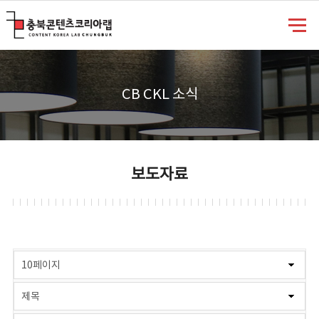
충북콘텐츠코리아랩
CB CKL 소식
보도자료
게시물 검색