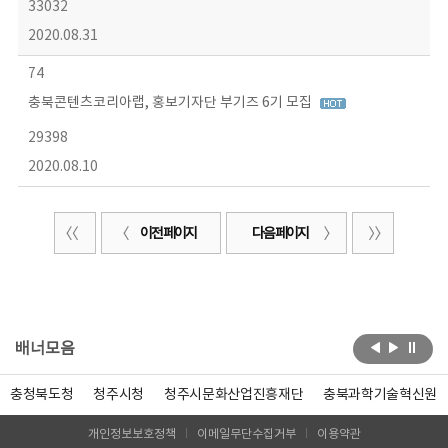
33032
2020.08.31
74
충북콘텐츠코리아랩, 홍보기자단 부기즈 6기 모집
29398
2020.08.10
이전 페이지
다음 페이지
배너모음
충청북도청
청주시청
청주시문화산업진흥재단
충북과학기술혁신원
개인정보보호정책
이메일무단수집거부
이용약관