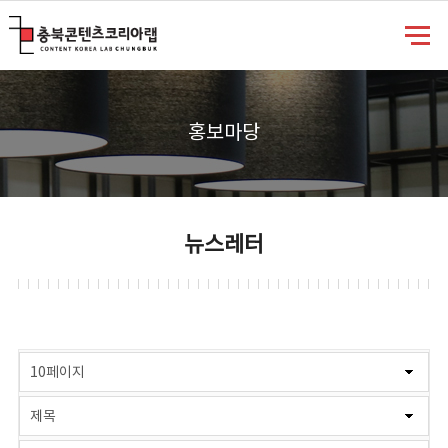
충북콘텐츠코리아랩
홍보마당
뉴스레터
게시물 검색