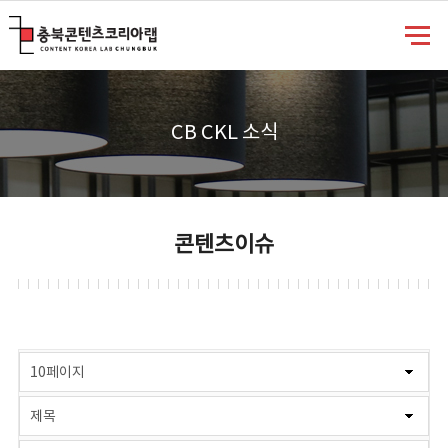
충북콘텐츠코리아랩
CB CKL 소식
콘텐츠이슈
게시물 검색