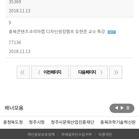
35369
2018.11.13
9
충북콘텐츠코리아랩 디자인씽킹캠프 유현준 교수 특강
77136
2018.11.13
이전 페이지
다음 페이지
배너모음
충청북도청
청주시청
청주시문화산업진흥재단
충북과학기술혁신원
개인정보보호정책
이메일무단수집거부
이용약관