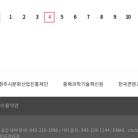
1
2
3
4
5
6
7
8
9
10
청주시문화산업진흥재단
충북과학기술혁신원
한국콘텐
이용약관
의 : 043-219-1050 / 기타 문의 : 043-219-1144 / EMAIL : cbck
ESERVED.