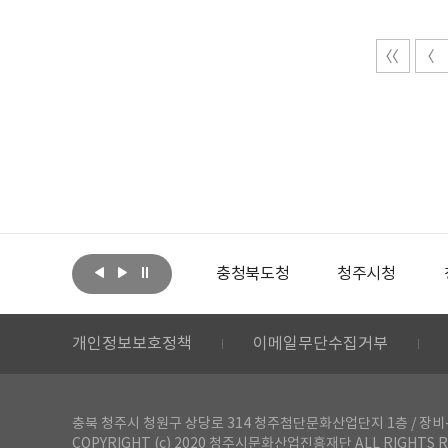
아랩
문화체육관광부
충청북도청
청주시청
개인정보보호정책
이메일무단수집거부
충북 청주시 청원구 상당로 314 청주첨단문화산업단지 1층 / 장비-공간 대여 문
COPYRIGHT (c) 2020 청주시문화산업진흥재단 ALL RIGHTS R