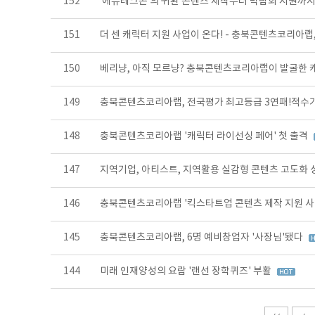
152
‘에듀테크콘’의 귀환 콘텐츠 제작부터 박람회 지원
151
더 센 캐릭터 지원 사업이 온다! - 충북콘텐츠코리아랩,
150
베리냥, 아직 모르냥? 충북콘텐츠코리아랩이 발굴한 
149
충북콘텐츠코리아랩, 전국평가 최고등급 3연패!적수
148
충북콘텐츠코리아랩 '캐릭터 라이선싱 페어' 첫 출격
147
지역기업, 아티스트, 지역활용 실감형 콘텐츠 고도화
146
충북콘텐츠코리아랩 '킥스타트업 콘텐츠 제작 지원 사업
145
충북콘텐츠코리아랩, 6명 예비창업자 '사장님'됐다
144
미래 인재양성의 요람 '랜선 장학퀴즈' 부활