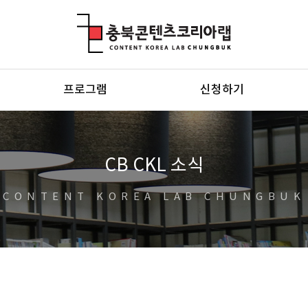
충북콘텐츠코리아랩
프로그램
신청하기
CB CKL 소식
CONTENT KOREA LAB CHUNGBUK