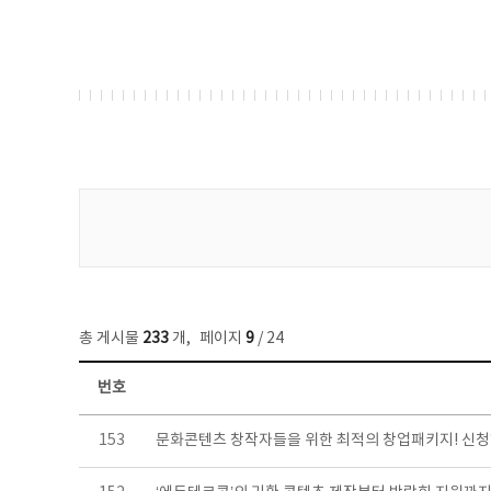
게시물 검색
총 게시물
233
개
,
페이지
9
/ 24
번호
보도자료 목록 - 번호, 제목, 작성자, 파일, 조회수, 작성일 정보 제공
153
문화콘텐츠 창작자들을 위한 최적의 창업패키지! 신청