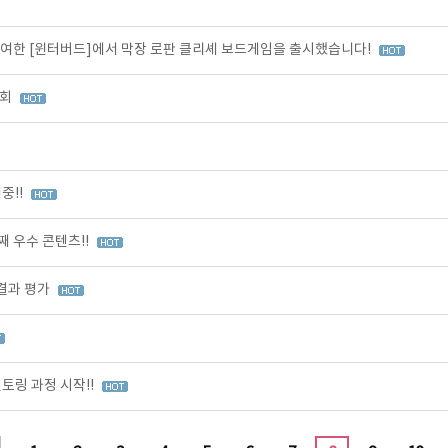
여한 [윈터버드]에서 막장 로판 클리셰 보드게임을 출시했습니다!
가회
중!!
 우수 콘텐츠!!
 결과 평가
토링 과정 시작!!