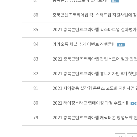
87
충북콘랩 팝업스토어 돌아보기!!
86
충북콘텐츠코리아랩 킥! 스타트업 지원사업에 참
85
2021 충북콘텐츠코리아랩 킥스타트업 결과평
84
카카오톡 채널 추가 이벤트 진행중!!
83
2021 충북콘텐츠코리아랩 팝업스토어 절찬 진행
82
2021 충북콘텐츠코리아랩 홍보기자단 8기 첫번째
81
2021 지역활용 실감형 콘텐츠 고도화 지원사업
80
2021 라이징스타콘 랩메이킹 과정 수료식!!
79
2021 충북콘텐츠코리아랩 캐릭터콘 창업도약 멘