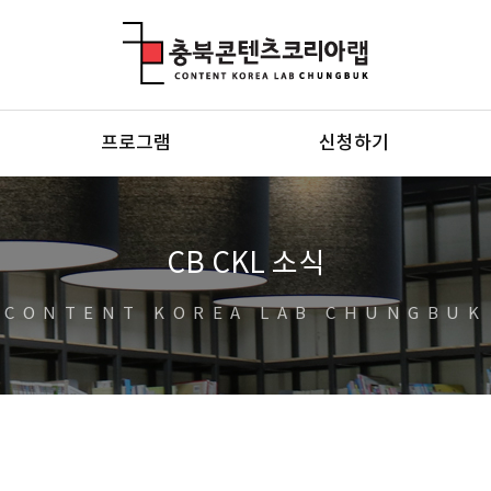
충북콘텐츠코리아랩
프로그램
신청하기
CB CKL 소식
CONTENT KOREA LAB CHUNGBUK