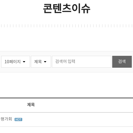
콘텐츠이슈
제목
과평가회