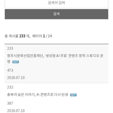
총 게시물
233
개
,
페이지
1
/ 24
보도자료 목록 - 번호, 제목, 작성자, 파일, 조회수, 작성일 정보 제공
233
청주시문화산업진흥재단, ‘생성형 AI 무료’ 콘텐츠 창작 스튜디오 운
영
473
2026.07.10
232
충북의 숨은 이야기, K-콘텐츠로 다시 탄생
387
2026.07.10