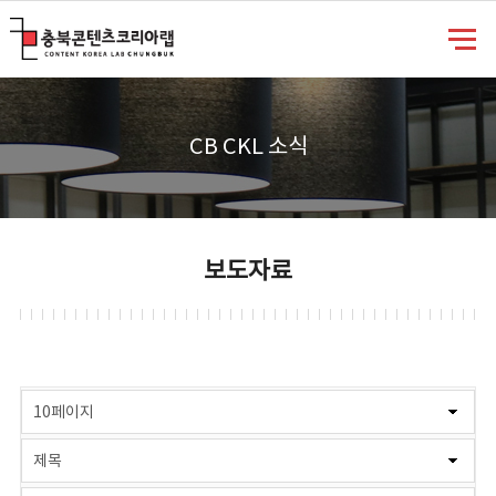
충북콘텐츠코리아랩
CB CKL 소식
보도자료
게시물 검색