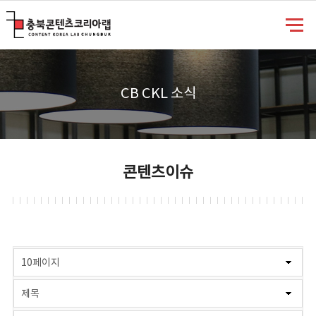
충북콘텐츠코리아랩
CB CKL 소식
콘텐츠이슈
게시물 검색