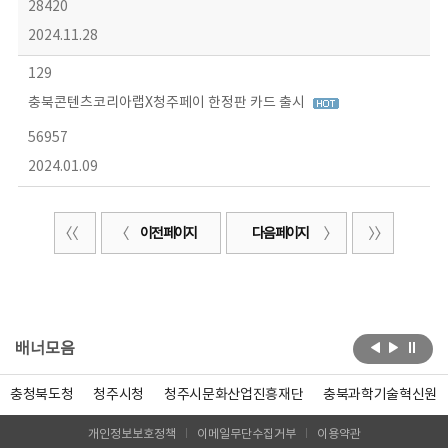
28420
2024.11.28
129
충북콘텐츠코리아랩X청주페이 한정판 카드 출시
56957
2024.01.09
이전 페이지
다음 페이지
배너모음
충청북도청
청주시청
청주시문화산업진흥재단
충북과학기술혁신원
개인정보보호정책
이메일무단수집거부
이용약관