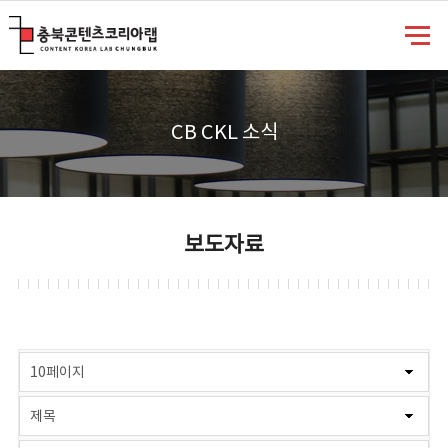
충북콘텐츠코리아랩
CB CKL 소식
보도자료
게시물 검색