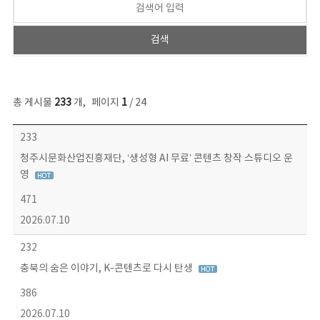
총 게시물
233
개
,
페이지
1
/ 24
보도자료 목록 - 번호, 제목, 작성자, 파일, 조회수, 작성일 정보 제공
233
청주시문화산업진흥재단, ‘생성형 AI 무료’ 콘텐츠 창작 스튜디오 운
영
471
2026.07.10
232
충북의 숨은 이야기, K-콘텐츠로 다시 탄생
386
2026.07.10