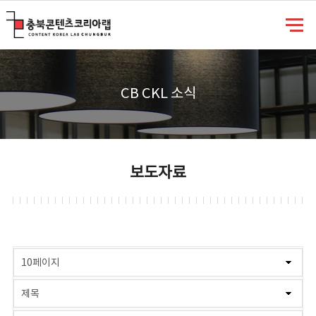
충북콘텐츠코리아랩
CB CKL 소식
보도자료
게시물 검색