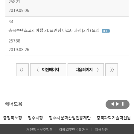
25821
2019.09.06
34
충북콘텐츠코리아랩 3D프린팅 마스터과정(3기) 모집
25788
2019.08.26
이전 페이지
다음 페이지
배너모음
충청북도청
청주시청
청주시문화산업진흥재단
충북과학기술혁신원
개인정보보호정책
이메일무단수집거부
이용약관