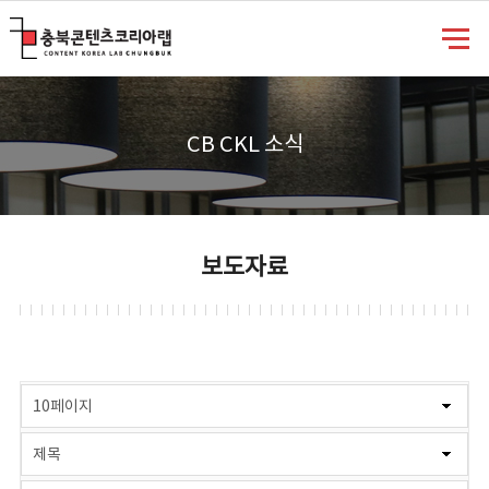
충북콘텐츠코리아랩
CB CKL 소식
보도자료
게시물 검색