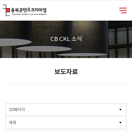
충북콘텐츠코리아랩
CB CKL 소식
보도자료
게시물 검색