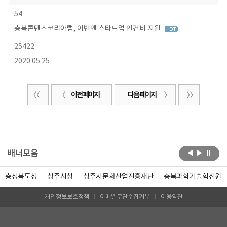
54
충북콘텐츠코리아랩, 이번엔 스타트업 인건비 지원
25422
2020.05.25
이전 페이지
다음 페이지
배너모음
충청북도청
청주시청
청주시문화산업진흥재단
충북과학기술혁신원
개인정보보호정책
이메일무단수집거부
이용약관