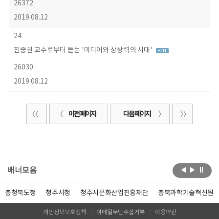
26372
2019.08.12
24
진중권 교수로부터 듣는 '미디어와 상상력의 시대'
26030
2019.08.12
이전 페이지
다음 페이지
배너모음
충청북도청
청주시청
청주시문화산업진흥재단
충북과학기술혁신원
개인정보보호정책
이메일무단수집거부
이용약관