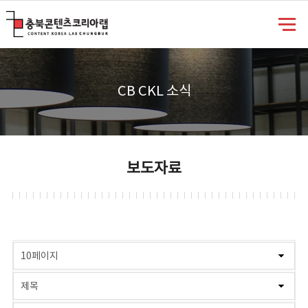
충북콘텐츠코리아랩
CB CKL 소식
보도자료
게시물 검색