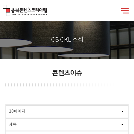
충북콘텐츠코리아랩
CB CKL 소식
콘텐츠이슈
게시물 검색