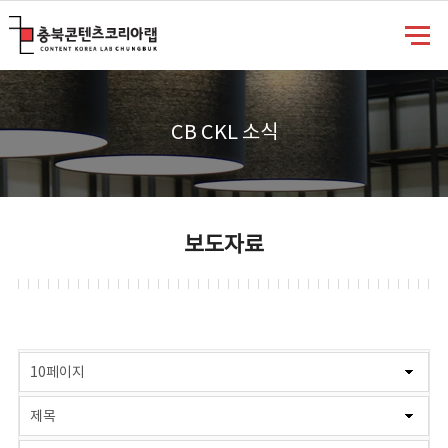
충북콘텐츠코리아랩
CB CKL 소식
보도자료
게시물 검색