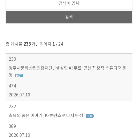
총 게시물
233
개
,
페이지
1
/ 24
보도자료 목록 - 번호, 제목, 작성자, 파일, 조회수, 작성일 정보 제공
233
청주시문화산업진흥재단, ‘생성형 AI 무료’ 콘텐츠 창작 스튜디오 운
영
474
2026.07.10
232
충북의 숨은 이야기, K-콘텐츠로 다시 탄생
389
2026.07.10