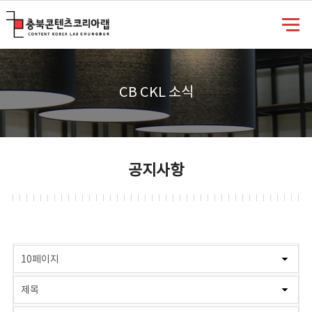
충북콘텐츠코리아랩
CB CKL 소식
공지사항
게시물 검색