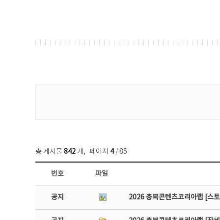
게시물 검색
총 게시물
842
개
,
페이지
4
/ 85
번호
파일
공지사항 목록 - 번호, 제목, 작성자, 파일, 조회수, 작성일 정보 제공
공지
2026 충북콘텐츠코리아랩 [스토