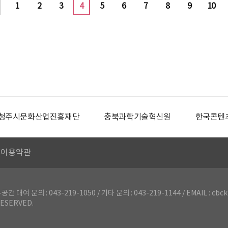
1
2
3
4
5
6
7
8
9
10
청주시문화산업진흥재단
충북과학기술혁신원
한국콘텐
이용약관
의 : 043-219-1050 / 기타 문의 : 043-219-1144 / EMAIL : cbck
ESERVED.