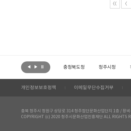
아랩
문화체육관광부
충청북도청
청주시청
개인정보보호정책
이메일무단수집거부
충북 청주시 청원구 상당로 314 청주첨단문화산업단지 1층 / 장비-공간 대여 문
COPYRIGHT (c) 2020 청주시문화산업진흥재단 ALL RIGHTS R