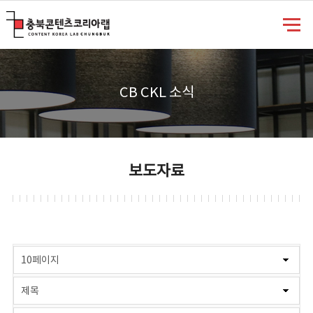
충북콘텐츠코리아랩
CB CKL 소식
보도자료
게시물 검색