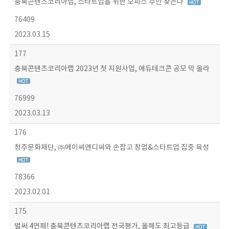
충북콘텐츠코리아랩, 스타트업을 위한 오피스 주인 찾는다
76409
2023.03.15
177
충북콘텐츠코리아랩 2023년 첫 지원사업, 에듀테크콘 공모 막 올라
76999
2023.03.13
176
청주문화재단, ㈜에이씨엔디씨와 손잡고 창업&스타트업 집중 육성
78366
2023.02.01
175
벌써 4연패! 충북콘텐츠코리아랩 전국평가, 올해도 최고등급