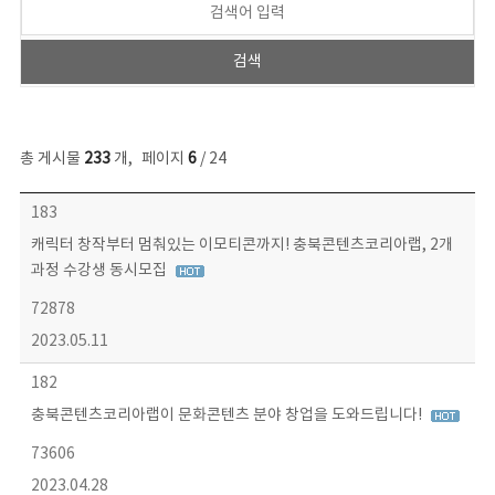
총 게시물
233
개
,
페이지
6
/ 24
보도자료 목록 - 번호, 제목, 작성자, 파일, 조회수, 작성일 정보 제공
183
캐릭터 창작부터 멈춰있는 이모티콘까지! 충북콘텐츠코리아랩, 2개
과정 수강생 동시모집
72878
2023.05.11
182
충북콘텐츠코리아랩이 문화콘텐츠 분야 창업을 도와드립니다!
73606
2023.04.28