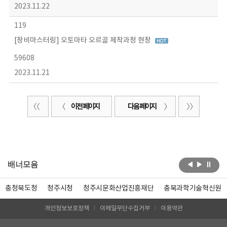
2023.11.22
119
[장비마스터링] 오토마타 오르골 제작과정 현장
59608
2023.11.21
이전 페이지
다음 페이지
배너모음
충청북도청
청주시청
청주시문화산업진흥재단
충북과학기술혁신원
개인정보보호정책
이메일무단수집거부
이용약관