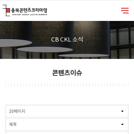
충북콘텐츠코리아랩
CB CKL 소식
콘텐츠이슈
게시물 검색