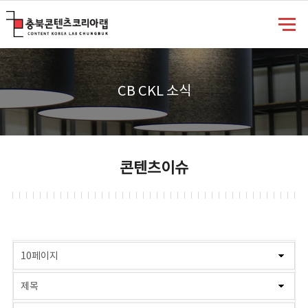
충북콘텐츠코리아랩
CB CKL 소식
콘텐츠이슈
게시물 검색