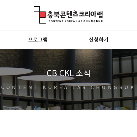
충북콘텐츠코리아랩
프로그램
신청하기
CB CKL 소식
CONTENT KOREA LAB CHUNGBUK