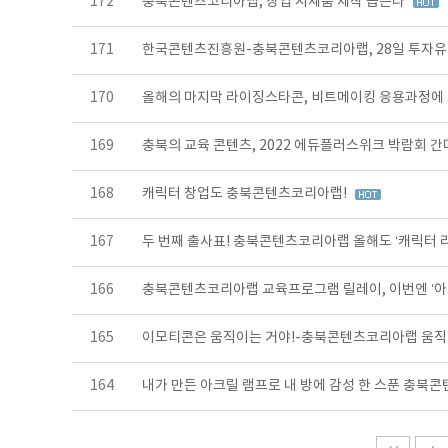
172
충북콘텐츠코리아랩, 창업 시제품 제작 돕는다
171
한국콘텐츠진흥원-충북콘텐츠코리아랩, 28일 투자유
170
올해의 마지막 라이징스타콘, 비트메이킹 응용과정에
169
충북의 교육 콘텐츠, 2022 에듀플러스위크 박람회 간
168
캐릭터 창업도 충북콘텐츠코리아랩!
167
두 번째 출사표! 충북콘텐츠코리아랩 올해도 ‘캐릭터 
166
충북콘텐츠코리아랩 교육프로그램 릴레이, 이번엔 ‘아
165
이모티콘은 움직이는 거야!-충북콘텐츠코리아랩 움직
164
내가 만든 아크릴 램프로 내 방에 감성 한 스푼 충북