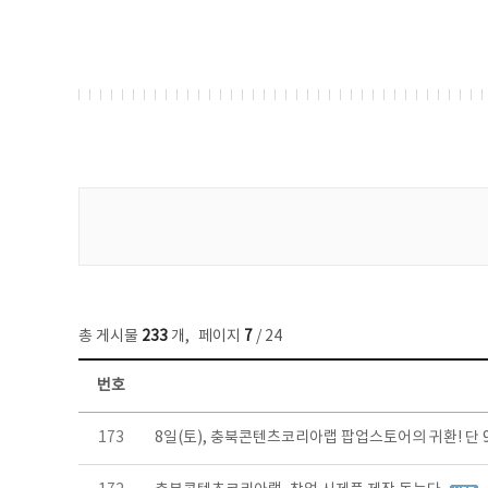
게시물 검색
총 게시물
233
개
,
페이지
7
/ 24
번호
보도자료 목록 - 번호, 제목, 작성자, 파일, 조회수, 작성일 정보 제공
173
8일(토), 충북콘텐츠코리아랩 팝업스토어의 귀환! 단 