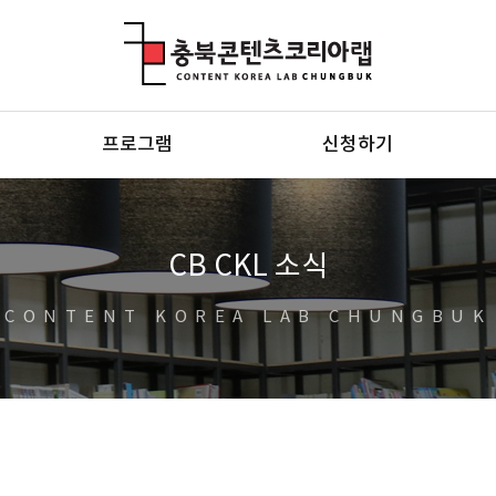
충북콘텐츠코리아랩
프로그램
신청하기
CB CKL 소식
CONTENT KOREA LAB CHUNGBUK