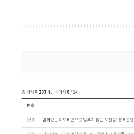
게시물 검색
총 게시물
233
개
,
페이지
8
/ 24
번호
보도자료 목록 - 번호, 제목, 작성자, 파일, 조회수, 작성일 정보 제공
163
멈춰있는 이모티콘으로 멈추지 않는 도전을! 충북콘텐