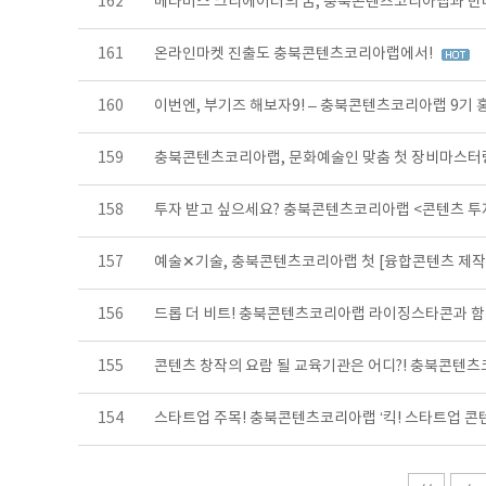
162
메타버스 크리에이터의 꿈, 충북콘텐츠코리아랩과 만
161
온라인마켓 진출도 충북콘텐츠코리아랩에서!
160
이번엔, 부기즈 해보자9! – 충북콘텐츠코리아랩 9기
159
충북콘텐츠코리아랩, 문화예술인 맞춤 첫 장비마스터
158
투자 받고 싶으세요? 충북콘텐츠코리아랩 <콘텐츠 
157
예술✕기술, 충북콘텐츠코리아랩 첫 [융합콘텐츠 제
156
드롭 더 비트! 충북콘텐츠코리아랩 라이징스타콘과 함
155
콘텐츠 창작의 요람 될 교육기관은 어디?! 충북콘텐츠
154
스타트업 주목! 충북콘텐츠코리아랩 ‘킥! 스타트업 콘