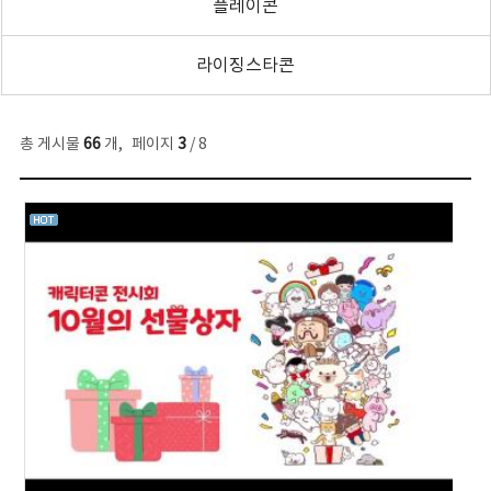
플레이콘
라이징스타콘
총 게시물
66
개
,
페이지
3
/ 8