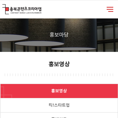
충북콘텐츠코리아랩
홍보마당
홍보영상
홍보영상
킥!스타트업