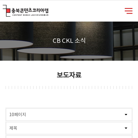
충북콘텐츠코리아랩
CB CKL 소식
보도자료
게시물 검색