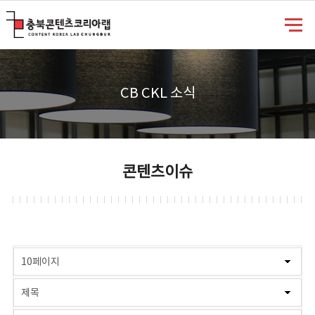
충북콘텐츠코리아랩
CB CKL 소식
콘텐츠이슈
게시물 검색