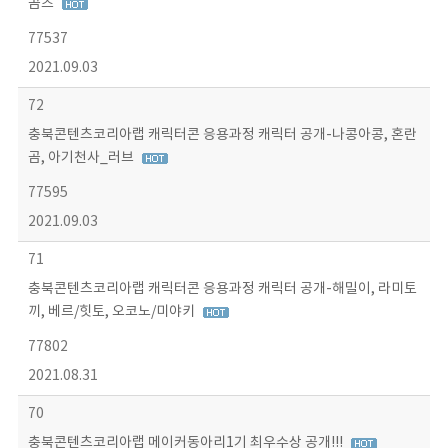
곰즈
77537
2021.09.03
72
충북콘텐츠코리아랩 캐릭터콘 응용과정 캐릭터 공개-나콩아콩, 혼란
곰, 아기천사_러브
77595
2021.09.03
71
충북콘텐츠코리아랩 캐릭터콘 응용과정 캐릭터 공개-해밀이, 라미토
끼, 베르/힛토, 오코노/미야키
77802
2021.08.31
70
충북콘텐츠코리아랩 메이커동아리1기 최우수상 공개!!!