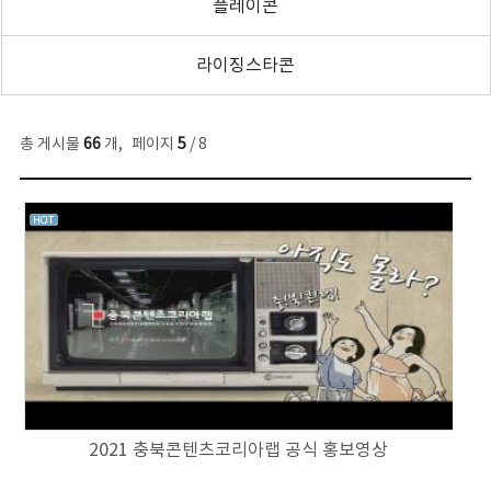
플레이콘
라이징스타콘
총 게시물
66
개
,
페이지
5
/ 8
2021 충북콘텐츠코리아랩 공식 홍보영상