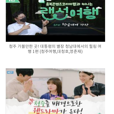
청주 가볼만한 곳! 대통령의 별장 청남대에서의 힐링 여
행 1편 (청주여행,대청호,영춘재)