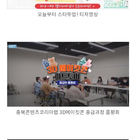
오늘부터 스타뚜업! 티저영상
충북콘텐츠코리아랩 3D메이킷콘 중급과정 품평회