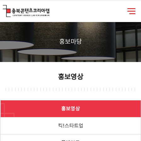
충북콘텐츠코리아랩
홍보마당
홍보영상
홍보영상
킥!스타트업