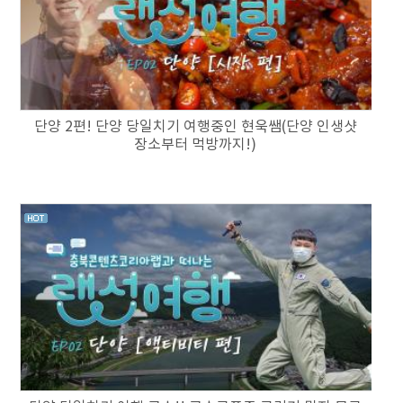
단양 2편! 단양 당일치기 여행중인 현욱쌤(단양 인생샷
장소부터 먹방까지!)