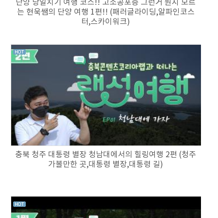
단양 당일치기 여행 코스!! 고소공포증 그런거 뭔지 모르
는 현욱쌤의 단양 여행 1편!! (패러글라이딩,알파인코스
터,스카이워크)
충북 청주 대통령 별장 청남대에서의 힐링여행 2편 (청주
가볼만한 곳,대통령 별장,대통령 길)