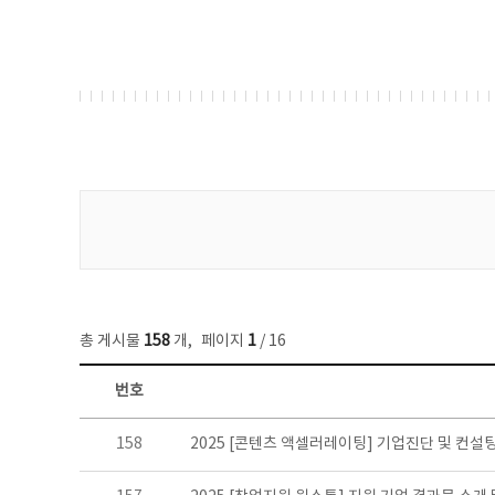
게시물 검색
총 게시물
158
개
,
페이지
1
/ 16
번호
콘텐츠이슈 목록 - 번호, 제목, 작성자, 파일, 조회수, 작성일 정보 제공
158
2025 [콘텐츠 액셀러레이팅] 기업진단 및 컨설