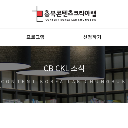
충북콘텐츠코리아랩
프로그램
신청하기
CB CKL 소식
CONTENT KOREA LAB CHUNGBUK