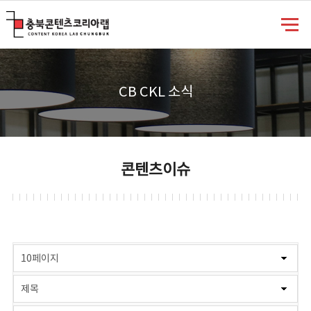
충북콘텐츠코리아랩
CB CKL 소식
콘텐츠이슈
게시물 검색