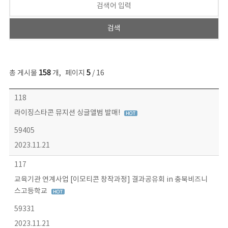
총 게시물
158
개
,
페이지
5
/ 16
콘텐츠이슈 목록 - 번호, 제목, 작성자, 파일, 조회수, 작성일 정보 제공
118
라이징스타콘 뮤지션 싱글앨범 발매!
59405
2023.11.21
117
교육기관 연계사업 [이모티콘 창작과정] 결과공유회 in 충북비즈니
스고등학교
59331
2023.11.21