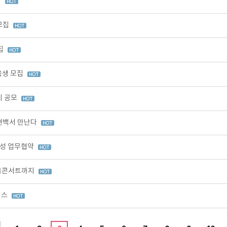
집
모집
집
육생 모집
시 공모
현백서 만난다
육성 업무협약
' 북콘서트까지
이스