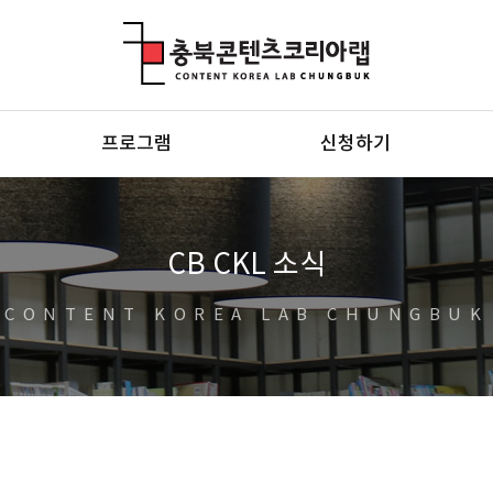
충북콘텐츠코리아랩
프로그램
신청하기
CB CKL 소식
CONTENT KOREA LAB CHUNGBUK