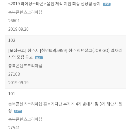
<2019 라이징스타콘> 음원 제작 지원 최종 선정팀 공지
충북콘텐츠코리아랩
26601
2019.09.20
102
[모집공고] 청주시 [청년뜨락5959] 청주 청년잡고(JOB GO) 일자리
사업 모집 공고
충북콘텐츠코리아랩
27103
2019.09.19
101
충북콘텐츠코리아랩 홍보기자단 부기즈 4기 발대식 및 3기 해단식 일
정
충북콘텐츠코리아랩
27541