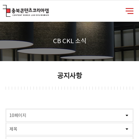
충북콘텐츠코리아랩
CB CKL 소식
공지사항
게시물 검색